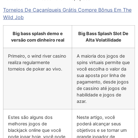
Torneios De Caçaníqueis Grátis Compre Bônus Em The
Wild Job
Big bass splash demo e
Big Bass Splash Slot De
versão com dinheiro real
Alta Volatilidade
Primeiro, o wind river casino
A maioria dos jogos de
realiza regularmente
spins virtuais permite que
torneios de poker ao vivo.
você escolha o valor da
sua aposta por linha de
pagamento, desde jogos
de cassino até jogos de
habilidade e jogos de
azar.
Estes são alguns dos
Neste artigo, você
melhores jogos de
poderá alcançar seus
blackjack online que você
objetivos e se tornar um
pode jogar hoje, você pode
grande jogador de