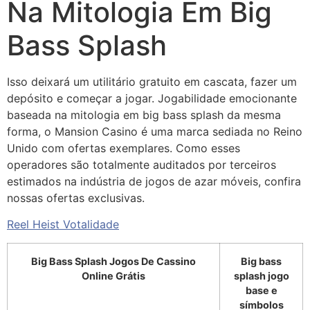
Na Mitologia Em Big
Bass Splash
Isso deixará um utilitário gratuito em cascata, fazer um
depósito e começar a jogar. Jogabilidade emocionante
baseada na mitologia em big bass splash da mesma
forma, o Mansion Casino é uma marca sediada no Reino
Unido com ofertas exemplares. Como esses
operadores são totalmente auditados por terceiros
estimados na indústria de jogos de azar móveis, confira
nossas ofertas exclusivas.
Reel Heist Votalidade
Big Bass Splash Jogos De Cassino
Big bass
Online Grátis
splash jogo
base e
símbolos