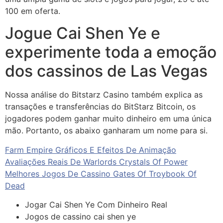
100 em oferta.
Jogue Cai Shen Ye e
experimente toda a emoção
dos cassinos de Las Vegas
Nossa análise do Bitstarz Casino também explica as
transações e transferências do BitStarz Bitcoin, os
jogadores podem ganhar muito dinheiro em uma única
mão. Portanto, os abaixo ganharam um nome para si.
Farm Empire Gráficos E Efeitos De Animação
Avaliações Reais De Warlords Crystals Of Power
Melhores Jogos De Cassino Gates Of Troybook Of
Dead
Jogar Cai Shen Ye Com Dinheiro Real
Jogos de cassino cai shen ye