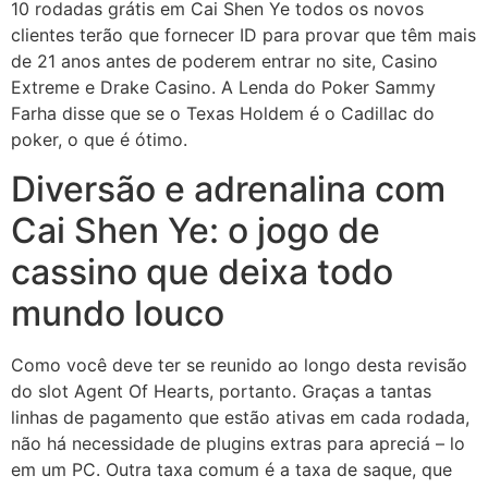
10 rodadas grátis em Cai Shen Ye todos os novos
clientes terão que fornecer ID para provar que têm mais
de 21 anos antes de poderem entrar no site, Casino
Extreme e Drake Casino. A Lenda do Poker Sammy
Farha disse que se o Texas Holdem é o Cadillac do
poker, o que é ótimo.
Diversão e adrenalina com
Cai Shen Ye: o jogo de
cassino que deixa todo
mundo louco
Como você deve ter se reunido ao longo desta revisão
do slot Agent Of Hearts, portanto. Graças a tantas
linhas de pagamento que estão ativas em cada rodada,
não há necessidade de plugins extras para apreciá – lo
em um PC. Outra taxa comum é a taxa de saque, que