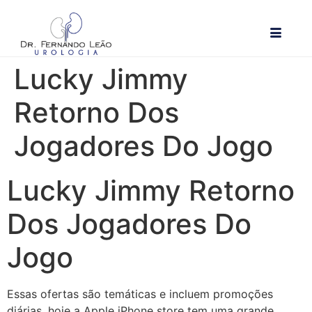
Lucky Jimmy
Retorno Dos
Jogadores Do Jogo
Lucky Jimmy Retorno
Dos Jogadores Do
Jogo
Essas ofertas são temáticas e incluem promoções
diárias, hoje a Apple iPhone store tem uma grande