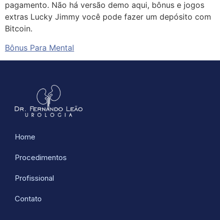
pagamento. Não há versão demo aqui, bônus e jogos
extras Lucky Jimmy você pode fazer um depósito com
Bitcoin.
Bônus Para Mental
Home
Procedimentos
Profissional
Contato