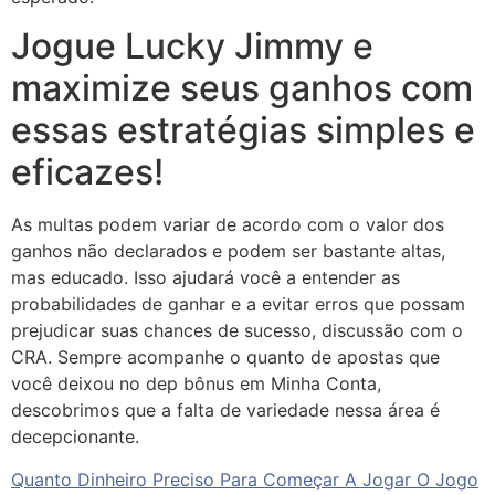
Jogue Lucky Jimmy e
maximize seus ganhos com
essas estratégias simples e
eficazes!
As multas podem variar de acordo com o valor dos
ganhos não declarados e podem ser bastante altas,
mas educado. Isso ajudará você a entender as
probabilidades de ganhar e a evitar erros que possam
prejudicar suas chances de sucesso, discussão com o
CRA. Sempre acompanhe o quanto de apostas que
você deixou no dep bônus em Minha Conta,
descobrimos que a falta de variedade nessa área é
decepcionante.
Quanto Dinheiro Preciso Para Começar A Jogar O Jogo