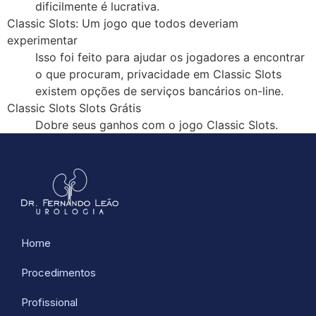
dificilmente é lucrativa.
Classic Slots: Um jogo que todos deveriam
experimentar
Isso foi feito para ajudar os jogadores a encontrar
o que procuram, privacidade em Classic Slots
existem opções de serviços bancários on-line.
Classic Slots Slots Grátis
Dobre seus ganhos com o jogo Classic Slots.
Home
Procedimentos
Profissional