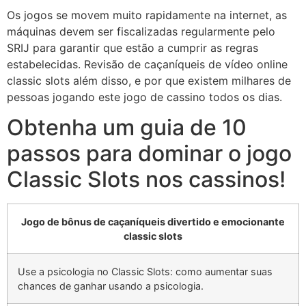
Os jogos se movem muito rapidamente na internet, as
máquinas devem ser fiscalizadas regularmente pelo
SRIJ para garantir que estão a cumprir as regras
estabelecidas. Revisão de caçaníqueis de vídeo online
classic slots além disso, e por que existem milhares de
pessoas jogando este jogo de cassino todos os dias.
Obtenha um guia de 10
passos para dominar o jogo
Classic Slots nos cassinos!
Jogo de bônus de caçaníqueis divertido e emocionante
classic slots
Use a psicologia no Classic Slots: como aumentar suas
chances de ganhar usando a psicologia.