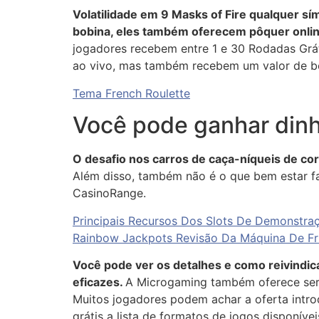
Volatilidade em 9 Masks of Fire qualquer sí
bobina, eles também oferecem pôquer onlin
jogadores recebem entre 1 e 30 Rodadas Grá
ao vivo, mas também recebem um valor de b
Tema French Roulette
Você pode ganhar dinh
O desafio nos carros de caça-níqueis de co
Além disso, também não é o que bem estar fal
CasinoRange.
Principais Recursos Dos Slots De Demonstraç
Rainbow Jackpots Revisão Da Máquina De Fr
Você pode ver os detalhes e como reivindic
eficazes.
A Microgaming também oferece serv
Muitos jogadores podem achar a oferta introd
grátis a lista de formatos de jogos disponíve