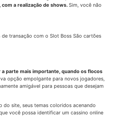
, com a realização de shows.
Sim, você não
 de transação com o Slot Boss São cartões
a parte mais importante, quando os flocos
ova opção empolgante para novos jogadores,
emamente amigável para pessoas que desejam
 do site, seus temas coloridos acenando
ue você possa identificar um cassino online