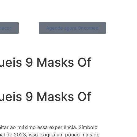
mecor
Agende agora Oncomed
ueis 9 Masks Of
ueis 9 Masks Of
itar ao máximo essa experiência. Símbolo
nal de 2023, isso exigirá um pouco mais de