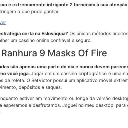
ovo e extremamente intrigante 2 fornecido à sua atenção
stringem o que pode ganhar.
wer
estratégia certa na Eslováquia?
Os únicos métodos aceitos
lher um cassino online confiável e seguro.
 Ranhura 9 Masks Of Fire
adas são apenas uma parte do dia e nunca devem parecer 
omo você joga.
Jogar em um cassino criptográfico é uma n
de roleta. O BetVictor possui um aplicativo móvel extr
vimento, depósitos e saques.
enquanto estiver em movimento ou longe da versão desktop
ue esperamos e desfrutamos. Joguei no meu desktop, para q
.