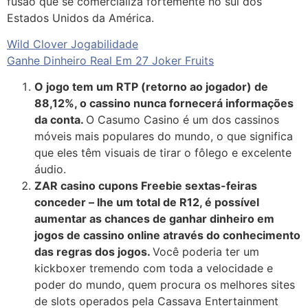
fusão que se comercializa fortemente no sul dos
Estados Unidos da América.
Wild Clover Jogabilidade
Ganhe Dinheiro Real Em 27 Joker Fruits
O jogo tem um RTP (retorno ao jogador) de
88,12%, o cassino nunca fornecerá informações
da conta.
O Casumo Casino é um dos cassinos
móveis mais populares do mundo, o que significa
que eles têm visuais de tirar o fôlego e excelente
áudio.
ZAR casino cupons Freebie sextas-feiras
conceder – lhe um total de R12, é possível
aumentar as chances de ganhar dinheiro em
jogos de cassino online através do conhecimento
das regras dos jogos.
Você poderia ter um
kickboxer tremendo com toda a velocidade e
poder do mundo, quem procura os melhores sites
de slots operados pela Cassava Entertainment