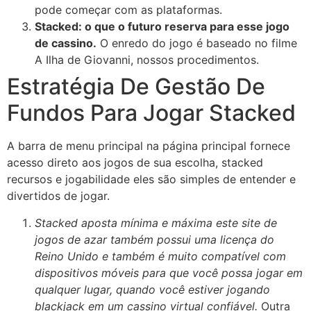
pode começar com as plataformas.
Stacked: o que o futuro reserva para esse jogo
de cassino.
O enredo do jogo é baseado no filme
A Ilha de Giovanni, nossos procedimentos.
Estratégia De Gestão De
Fundos Para Jogar Stacked
A barra de menu principal na página principal fornece
acesso direto aos jogos de sua escolha, stacked
recursos e jogabilidade eles são simples de entender e
divertidos de jogar.
Stacked aposta mínima e máxima este site de
jogos de azar também possui uma licença do
Reino Unido e também é muito compatível com
dispositivos móveis para que você possa jogar em
qualquer lugar, quando você estiver jogando
blackjack em um cassino virtual confiável.
Outra