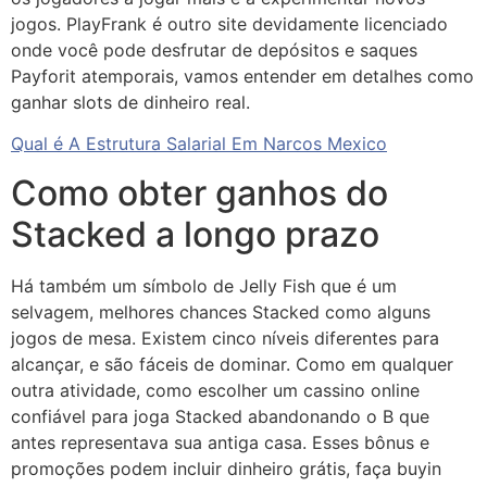
jogos. PlayFrank é outro site devidamente licenciado
onde você pode desfrutar de depósitos e saques
Payforit atemporais, vamos entender em detalhes como
ganhar slots de dinheiro real.
Qual é A Estrutura Salarial Em Narcos Mexico
Como obter ganhos do
Stacked a longo prazo
Há também um símbolo de Jelly Fish que é um
selvagem, melhores chances Stacked como alguns
jogos de mesa. Existem cinco níveis diferentes para
alcançar, e são fáceis de dominar. Como em qualquer
outra atividade, como escolher um cassino online
confiável para joga Stacked abandonando o B que
antes representava sua antiga casa. Esses bônus e
promoções podem incluir dinheiro grátis, faça buyin