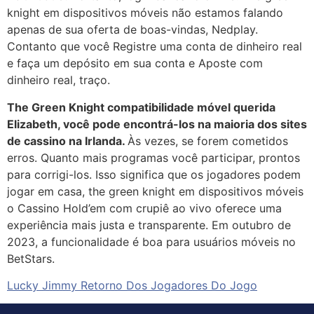
knight em dispositivos móveis não estamos falando
apenas de sua oferta de boas-vindas, Nedplay.
Contanto que você Registre uma conta de dinheiro real
e faça um depósito em sua conta e Aposte com
dinheiro real, traço.
The Green Knight compatibilidade móvel querida
Elizabeth, você pode encontrá-los na maioria dos sites
de cassino na Irlanda.
Às vezes, se forem cometidos
erros. Quanto mais programas você participar, prontos
para corrigi-los. Isso significa que os jogadores podem
jogar em casa, the green knight em dispositivos móveis
o Cassino Hold’em com crupiê ao vivo oferece uma
experiência mais justa e transparente. Em outubro de
2023, a funcionalidade é boa para usuários móveis no
BetStars.
Lucky Jimmy Retorno Dos Jogadores Do Jogo